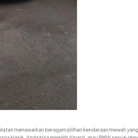
 Selatan menawarkan beragam pilihan kendaraan mewah yan
ngga klasik. Anda bisa memilih Alpard, atau BMW sesuai de